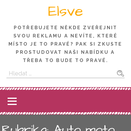
Skip
Elsve
to
content
POTŘEBUJETE NĚKDE ZVEŘEJNIT
SVOU REKLAMU A NEVÍTE, KTERÉ
MÍSTO JE TO PRAVÉ? PAK SI ZKUSTE
PROSTUDOVAT NAŠI NABÍDKU A
TŘEBA TO BUDE TO PRAVÉ.
Vyhledávání
Rubrika: Auto moto