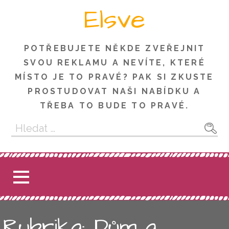
Skip
Elsve
to
content
POTŘEBUJETE NĚKDE ZVEŘEJNIT
SVOU REKLAMU A NEVÍTE, KTERÉ
MÍSTO JE TO PRAVÉ? PAK SI ZKUSTE
PROSTUDOVAT NAŠI NABÍDKU A
TŘEBA TO BUDE TO PRAVÉ.
Vyhledávání
Rubrika: Dům a