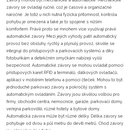
závory se ovládají ručně, což je časově a organizačně
náročné. Je totiž u nich nutná fyzická přítomnost, kontrola
pohybu je omezená a také je to spojené s nižším
komfortem. Právě proto se mnohem více využívají právě
automatické závory. Mezi jejich výhody patří automatický
provoz bez obsluhy, rychlý a plynulý provoz, skvěle se
integrují do přístupových a parkovacích systémů a díky
fotobuňkám a detekčním smyčkám nabízejí vyšší
bezpečnost. Automatické závory se mohou ovládat pomocí
přístupových karet RFID a terminálů, dálkových ovladačů,
aplikací v mobilním telefonu a pomocí čteček. Mohou to být
jednoduché parkovací závory a pokročilý systém s
automatickým ovládáním. Závory jsou skvělou volbou pro
firmy, obchodní centra, nemocnice, garáže, parkovací domy,
veřejná parkoviště, různé hotely a bytové domy.
Automatická závora může být různé délky. Délka závory se
pohybuje od dvou a půl metru do devíti metrů. Chod závory