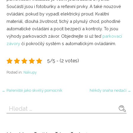
Součástí jsou i fotobuňky a reflexní prvky. A také nouzové
ovládání, pokud by vypadl elektrický proud. Kvalitní
materiál, dlouhá životnost, tichý a plynulý chod, pohodlné
automatické ovládání a pocit bezpečí a kontroly. To jsou
výhody parkovacích závor. Objednejte si už teď
parkovací
závory
či pokročilý systém s automatickým ovládáním.
5/5 - (2 votes)
Posted in:
Nákupy
Navigace
← Pařeniště jako skvělý pomocník
Někdy snaha nestačí →
pro
Vyhledávání
příspěvek