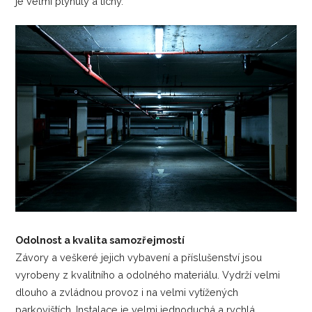
je velmi plynulý a tichý.
Odolnost a kvalita samozřejmostí
Závory a veškeré jejich vybavení a příslušenství jsou
vyrobeny z kvalitního a odolného materiálu. Vydrží velmi
dlouho a zvládnou provoz i na velmi vytížených
parkovištích. Instalace je velmi jednoduchá a rychlá.