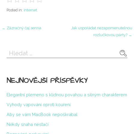
Posted in:
Internet
Navigace
← Zázračný čaj senna
Jak uspořádat nezapomenutelnou
rozlučkovou párty? →
pro
Vyhledávání
příspěvek
NEJNOVĚJŠÍ PŘÍSPĚVKY
Elegantní plemeno s klidnou povahou a silným charakterem
Výhody vapování oproti kouření
Aby se vám MacBook nepoškrábal
Někdy snaha nestačí