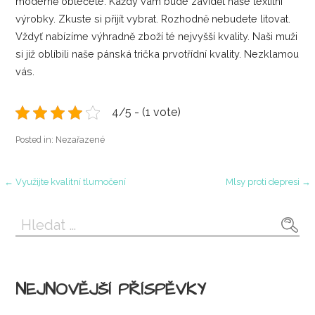
moderně oblečete. Každý vám bude závidět naše textilní
výrobky. Zkuste si přijít vybrat. Rozhodně nebudete litovat.
Vždyť nabízíme výhradně zboží té nejvyšší kvality. Naši muži
si již oblíbili naše pánská trička prvotřídní kvality. Nezklamou
vás.
4/5 - (1 vote)
Posted in: Nezařazené
Navigace
← Využijte kvalitní tlumočení
Mlsy proti depresi →
pro
Vyhledávání
příspěvek
NEJNOVĚJŠÍ PŘÍSPĚVKY