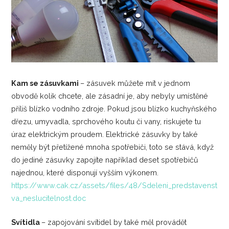
Kam se zásuvkami
– zásuvek můžete mít v jednom
obvodě kolik chcete, ale zásadní je, aby nebyly umístěné
příliš blízko vodního zdroje. Pokud jsou blízko kuchyňského
dřezu, umyvadla, sprchového koutu či vany, riskujete tu
úraz elektrickým proudem. Elektrické zásuvky by také
neměly být přetížené mnoha spotřebiči, toto se stává, když
do jediné zásuvky zapojíte například deset spotřebičů
najednou, které disponují vyšším výkonem.
https://www.cak.cz/assets/files/48/Sdeleni_predstavenst
va_neslucitelnost.doc
Svítidla
– zapojování svítidel by také měl provádět