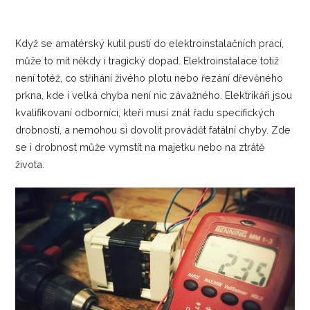
Když se amatérský kutil pustí do elektroinstalačních prací,
může to mít někdy i tragický dopad. Elektroinstalace totiž
není totéž, co stříhání živého plotu nebo řezání dřevěného
prkna, kde i velká chyba není nic závažného. Elektrikáři jsou
kvalifikovaní odborníci, kteří musí znát řadu specifických
drobností, a nemohou si dovolit provádět fatální chyby. Zde
se i drobnost může vymstít na majetku nebo na ztrátě
života.