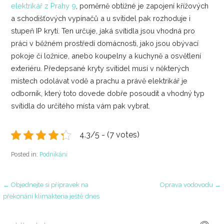
elektrikář z Prahy 9
, poměrně obtížné je zapojení křížových
a schodišťových vypínačů a u svítidel pak rozhoduje i
stupeň IP krytí. Ten určuje, jaká svítidla jsou vhodná pro
práci v běžném prostředí domácnosti, jako jsou obývací
pokoje či ložnice, anebo koupelny a kuchyně a osvětlení
exteriéru. Předepsané kryty svítidel musí v některých
místech odolávat vodě a prachu a právě elektrikář je
odborník, který toto dovede dobře posoudit a vhodný typ
svítidla do určitého místa vám pak vybrat.
4.3/5 - (7 votes)
Posted in:
Podnikání
Navigace
← Objednejte si přípravek na
Oprava vodovodu →
překonání klimakteria ještě dnes
pro