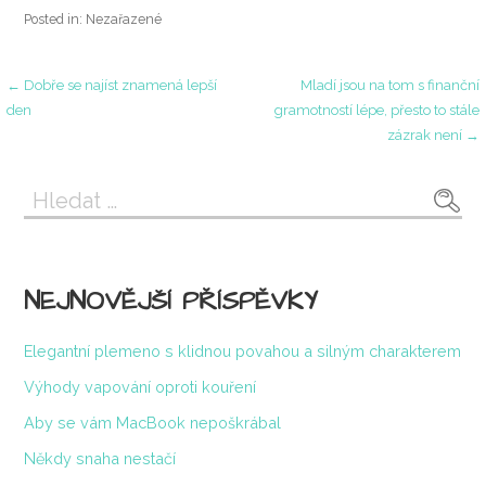
Posted in: Nezařazené
Navigace
← Dobře se najíst znamená lepší
Mladí jsou na tom s finanční
den
gramotností lépe, přesto to stále
zázrak není →
pro
Vyhledávání
příspěvek
NEJNOVĚJŠÍ PŘÍSPĚVKY
Elegantní plemeno s klidnou povahou a silným charakterem
Výhody vapování oproti kouření
Aby se vám MacBook nepoškrábal
Někdy snaha nestačí