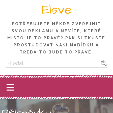
Skip
Elsve
to
content
POTŘEBUJETE NĚKDE ZVEŘEJNIT
SVOU REKLAMU A NEVÍTE, KTERÉ
MÍSTO JE TO PRAVÉ? PAK SI ZKUSTE
PROSTUDOVAT NAŠI NABÍDKU A
TŘEBA TO BUDE TO PRAVÉ.
Vyhledávání
Příspěvky