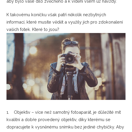
aby bylo vaše dílo zvěčněno a k vidění všem už navždy.
K takovému koníčku však patří několik nezbytných
informací, které musíte vědět a využily jich pro zdokonalení
vašich fotek. Které to jsou?
1. Objektiv – více než samotný fotoaparát, je důležité mít
kvalitní a dobře provedený objektiv, díky kterému se
dopracujete k vysněnému snímku bez jediné chybičky. Aby