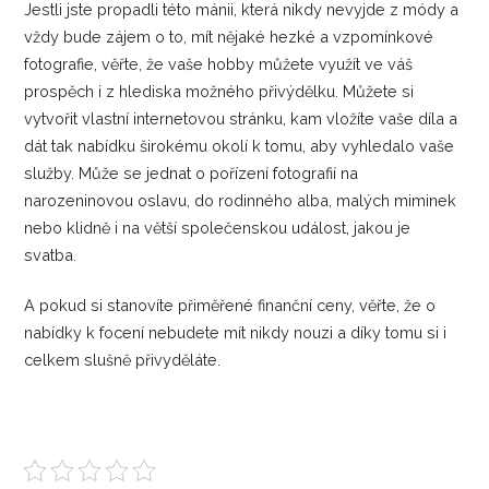
Jestli jste propadli této mánii, která nikdy nevyjde z módy a
vždy bude zájem o to, mít nějaké hezké a vzpomínkové
fotografie, věřte, že vaše hobby můžete využít ve váš
prospěch i z hlediska možného přivýdělku. Můžete si
vytvořit vlastní internetovou stránku, kam vložíte vaše díla a
dát tak nabídku širokému okolí k tomu, aby vyhledalo vaše
služby. Může se jednat o pořízení fotografií na
narozeninovou oslavu, do rodinného alba, malých miminek
nebo klidně i na větší společenskou událost, jakou je
svatba.
A pokud si stanovíte přiměřené finanční ceny, věřte, že o
nabídky k focení nebudete mít nikdy nouzi a díky tomu si i
celkem slušně přivyděláte.