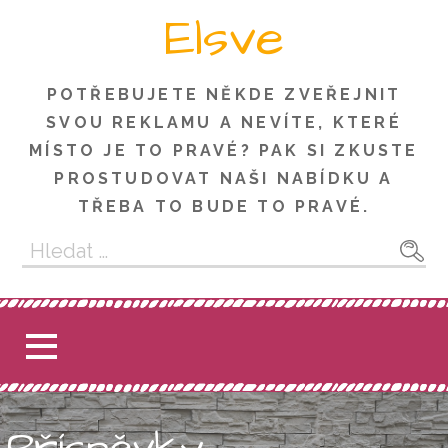
Skip
Elsve
to
content
POTŘEBUJETE NĚKDE ZVEŘEJNIT
SVOU REKLAMU A NEVÍTE, KTERÉ
MÍSTO JE TO PRAVÉ? PAK SI ZKUSTE
PROSTUDOVAT NAŠI NABÍDKU A
TŘEBA TO BUDE TO PRAVÉ.
Vyhledávání
Příspěvky