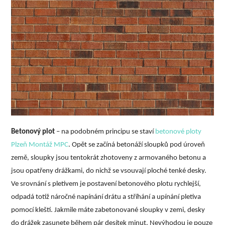
Betonový plot
– na podobném principu se staví
betonové ploty
Plzeň Montáž MPC
. Opět se začíná betonáží sloupků pod úroveň
země, sloupky jsou tentokrát zhotoveny z armovaného betonu a
jsou opatřeny drážkami, do nichž se vsouvají ploché tenké desky.
Ve srovnání s pletivem je postavení betonového plotu rychlejší,
odpadá totiž náročné napínání drátu a stříhání a upínání pletiva
pomocí kleští. Jakmile máte zabetonované sloupky v zemi, desky
do drážek zasunete během pár desítek minut. Nevýhodou je pouze