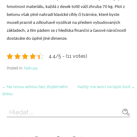
hmotnost materiálu, každá z desek totiž váží zhruba 70 kg. Plot z
betonu však plně nahradí klasické cihly či tvárnice, které byste
museli pracně a zdlouhavě vyzdívat na předem vybudovaných
základech, a tím pádem se z hlediska finanční a časové náročnosti
dostáváte do úplně jiné dimenze.
4.4/5 - (11 votes)
Posted in:
Nákupy
Navigace
← Na novou adresu bez zbytečného
Každý má šanci na lepší život →
stresu
pro
Vyhledávání
příspěvek