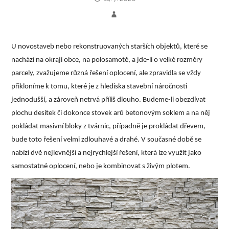
U novostaveb nebo rekonstruovaných starších objektů, které se
nachází na okraji obce, na polosamotě, a jde-li o velké rozměry
parcely, zvažujeme různá řešení oplocení, ale zpravidla se vždy
přikloníme k tomu, které je z hlediska stavební náročnosti
jednodušší, a zároveň netrvá příliš dlouho. Budeme-li obezdívat
plochu desítek či dokonce stovek arů betonovým soklem a na něj
pokládat masivní bloky z tvárnic, případně je prokládat dřevem,
bude toto řešení velmi zdlouhavé a drahé. V současné době se
nabízí dvě nejlevnější a nejrychlejší řešení, která lze využít jako
samostatné oplocení, nebo je kombinovat s živým plotem.