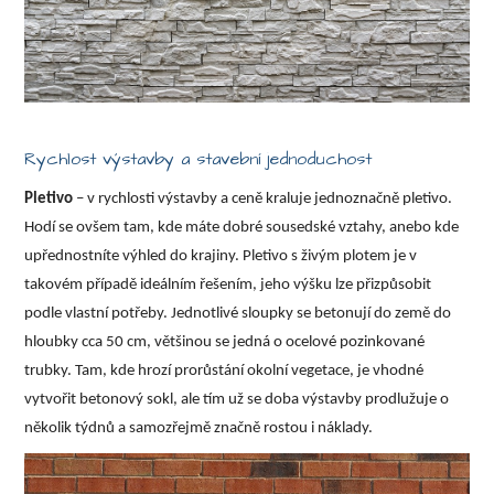
Rychlost výstavby a stavební jednoduchost
Pletivo
– v rychlosti výstavby a ceně kraluje jednoznačně pletivo.
Hodí se ovšem tam, kde máte dobré sousedské vztahy, anebo kde
upřednostníte výhled do krajiny. Pletivo s živým plotem je v
takovém případě ideálním řešením, jeho výšku lze přizpůsobit
podle vlastní potřeby. Jednotlivé sloupky se betonují do země do
hloubky cca 50 cm, většinou se jedná o ocelové pozinkované
trubky. Tam, kde hrozí prorůstání okolní vegetace, je vhodné
vytvořit betonový sokl, ale tím už se doba výstavby prodlužuje o
několik týdnů a samozřejmě značně rostou i náklady.