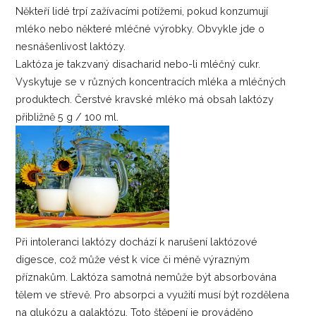
Někteří lidé trpí zažívacími potížemi, pokud konzumují
mléko nebo některé mléčné výrobky. Obvykle jde o
nesnášenlivost laktózy.
Laktóza je takzvaný disacharid nebo-li mléčný cukr.
Vyskytuje se v různých koncentracích mléka a mléčných
produktech. Čerstvé kravské mléko má obsah laktózy
přibližně 5 g / 100 ml.
Při intoleranci laktózy dochází k narušení laktózové
digesce, což může vést k více či méně výrazným
příznakům. Laktóza samotná nemůže být absorbována
tělem ve střevě. Pro absorpci a využití musí být rozdělena
na glukózu a galaktózu. Toto štěpení je prováděno