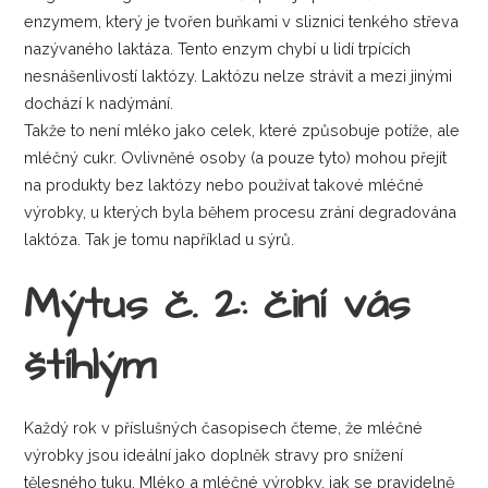
enzymem, který je tvořen buňkami v sliznici tenkého střeva
nazývaného laktáza. Tento enzym chybí u lidí trpících
nesnášenlivostí laktózy. Laktózu nelze strávit a mezi jinými
dochází k nadýmání.
Takže to není mléko jako celek, které způsobuje potíže, ale
mléčný cukr. Ovlivněné osoby (a pouze tyto) mohou přejít
na produkty bez laktózy nebo používat takové mléčné
výrobky, u kterých byla během procesu zrání degradována
laktóza. Tak je tomu například u sýrů.
Mýtus č. 2: činí vás
štíhlým
Každý rok v příslušných časopisech čteme, že mléčné
výrobky jsou ideální jako doplněk stravy pro snížení
tělesného tuku. Mléko a mléčné výrobky, jak se pravidelně