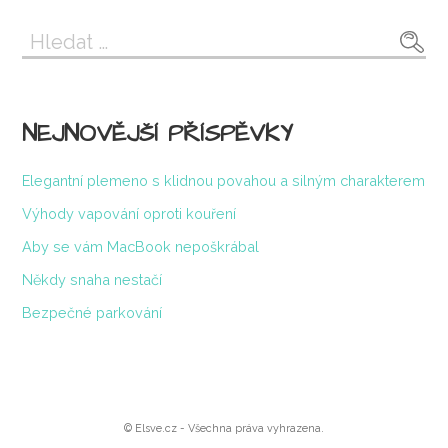
pro
Vyhledávání
příspěvek
NEJNOVĚJŠÍ PŘÍSPĚVKY
Elegantní plemeno s klidnou povahou a silným charakterem
Výhody vapování oproti kouření
Aby se vám MacBook nepoškrábal
Někdy snaha nestačí
Bezpečné parkování
© Elsve.cz - Všechna práva vyhrazena.