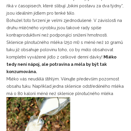
říká v časopisech, které slibují „bikini postavu za dva týdny“,
jsou ideálním jídlem pro tenké tělo.
Bohužel toto tvrzení je velmi zjednodušené. V závislosti na
druhu mléčného výrobku jsou takové rady spíše
kontraproduktivní než podporující snížení hmotnosti.
Sklenice plnotučného mléka (250 ml) s méně než 10 gramů
tuku již obsahuje polovinu toho, co by mělo obsahovat
kompletní vyvážené jídlo z celkové denní dávky!
Mléko
tedy není nápoj, ale potravina a měla by být tak
konzumována.
Mléko vás neudělá štíhlým. Věnujte především pozornost
obsahu tuku. Například jedna sklenice odstředěného mléka
má o 80 kalorií méně než sklenice plnotučného mléka