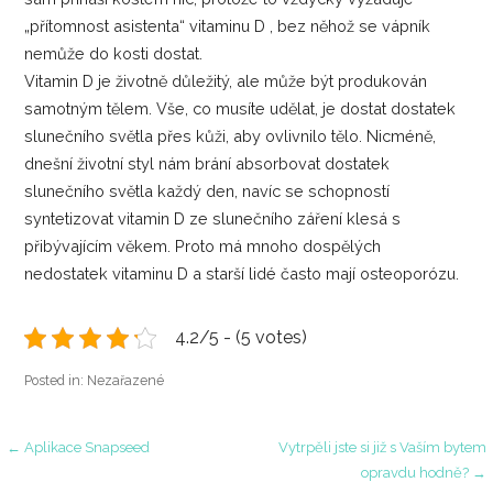
„přítomnost asistenta“ vitaminu D , bez něhož se vápník
nemůže do kosti dostat.
Vitamin D je životně důležitý, ale může být produkován
samotným tělem. Vše, co musíte udělat, je dostat dostatek
slunečního světla přes kůži, aby ovlivnilo tělo. Nicméně,
dnešní životní styl nám brání absorbovat dostatek
slunečního světla každý den, navíc se schopností
syntetizovat vitamin D ze slunečního záření klesá s
přibývajícím věkem. Proto má mnoho dospělých
nedostatek vitaminu D a starší lidé často mají osteoporózu.
4.2/5 - (5 votes)
Posted in: Nezařazené
Navigace
← Aplikace Snapseed
Vytrpěli jste si již s Vaším bytem
opravdu hodně? →