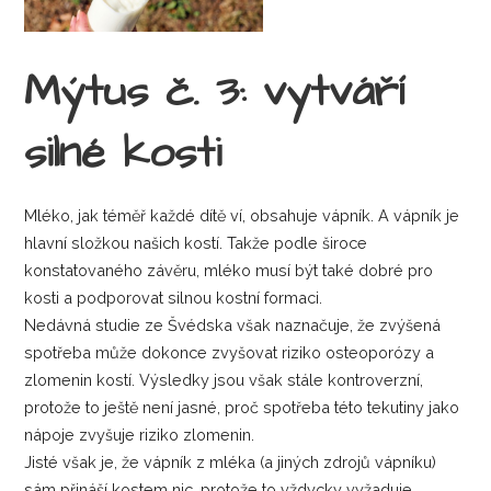
Mýtus č. 3: vytváří
silné kosti
Mléko, jak téměř každé dítě ví, obsahuje vápník. A vápník je
hlavní složkou našich kostí. Takže podle široce
konstatovaného závěru, mléko musí být také dobré pro
kosti a podporovat silnou kostní formaci.
Nedávná studie ze Švédska však naznačuje, že zvýšená
spotřeba může dokonce zvyšovat riziko osteoporózy a
zlomenin kostí. Výsledky jsou však stále kontroverzní,
protože to ještě není jasné, proč spotřeba této tekutiny jako
nápoje zvyšuje riziko zlomenin.
Jisté však je, že vápník z mléka (a jiných zdrojů vápníku)
sám přináší kostem nic, protože to vždycky vyžaduje