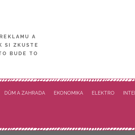
 REKLAMU A
K SI ZKUSTE
TO BUDE TO
DŮM A ZAHRADA
EKONOMIKA
ELEKTRO
INT