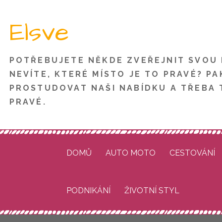
Skip
Elsve
to
content
POTŘEBUJETE NĚKDE ZVEŘEJNIT SVOU
NEVÍTE, KTERÉ MÍSTO JE TO PRAVÉ? PA
PROSTUDOVAT NAŠI NABÍDKU A TŘEBA 
PRAVÉ.
DOMŮ
AUTO MOTO
CESTOVÁNÍ
PODNIKÁNÍ
ŽIVOTNÍ STYL