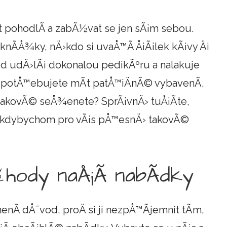
 pohodlÃ­ a zabÃ½vat se jen sÃ¡m sebou.
 knÃ­Å¾ky, nÄ›kdo si uvaÅ™Ã­ Å¡Ã¡lek kÃ¡vy Äi
Ã¡d udÄ›lÃ¡ dokonalou
pedikÃºru
a nalakuje
le potÅ™ebujete mÃ­t patÅ™iÄnÃ© vybavenÃ­,
takovÃ© seÅ¾enete? SprÃ¡vnÄ› tuÅ¡Ã­te,
, kdybychom pro vÃ¡s pÅ™esnÄ› takovÃ©
hody naÅ¡Ã­ nabÃ­dky
enÃ­ dÅ¯vod, proÄ si ji nezpÅ™Ã­jemnit tÃ­m,