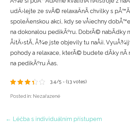
Å¾e si poÅ™Ã­dÃ­me kvalitnÃ­ nÃ¡stroje z naÅ
udÄ›lejte ze svÃ© relaxaÄnÃ­ chvilky s pÅ™Ã
spoleÄenskou akci, kdy se vÅ¡echny dobÅ™e
na dokonalou pedikÃºru. DobrÃ© nabÃ­dky ne
Å¡tÄ›stÃ­, Å¾e jste objevily tu naÅ¡i. VyuÅ¾ij
pohody a relaxace, kterÃ© budete dÃ­ky n
na pedikÃºru Äas.
3.4/5 - (13 votes)
Posted in: Nezařazené
Navigace
← Léčba s individuálním přístupem