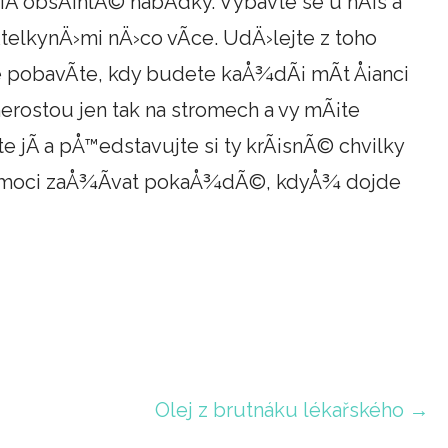
¡Ã­ obsÃ¡hlÃ© nabÃ­dky. Vybavte se u nÃ¡s a
­telkynÄ›mi nÄ›co vÃ­ce. UdÄ›lejte z toho
 pobavÃ­te, kdy budete kaÅ¾dÃ¡ mÃ­t Å¡anci
rostou jen tak na stromech a vy mÃ¡te
te jÃ­ a pÅ™edstavujte si ty krÃ¡snÃ© chvilky
Ã­ moci zaÅ¾Ã­vat pokaÅ¾dÃ©, kdyÅ¾ dojde
Olej z brutnáku lékařského →