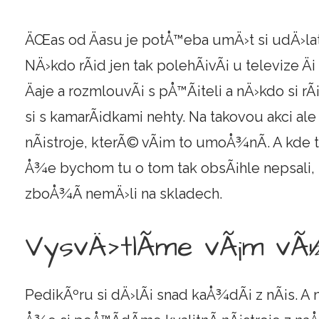
ÄŒas od Äasu je potÅ™eba umÄ›t si udÄ›lat
NÄ›kdo rÃ¡d jen tak polehÃ¡vÃ¡ u televize Äi
Äaje a rozmlouvÃ¡ s pÅ™Ã¡teli a nÄ›kdo si r
si s kamarÃ¡dkami nehty. Na takovou akci a
nÃ¡stroje, kterÃ© vÃ¡m to umoÅ¾nÃ­. A kde 
Å¾e bychom tu o tom tak obsÃ¡hle nepsali
zboÅ¾Ã­ nemÄ›li na skladech.
VysvÄ›tlÃ­me vÃ¡m vÃ½
PedikÃºru si dÄ›lÃ¡ snad kaÅ¾dÃ¡ z nÃ¡s. A n