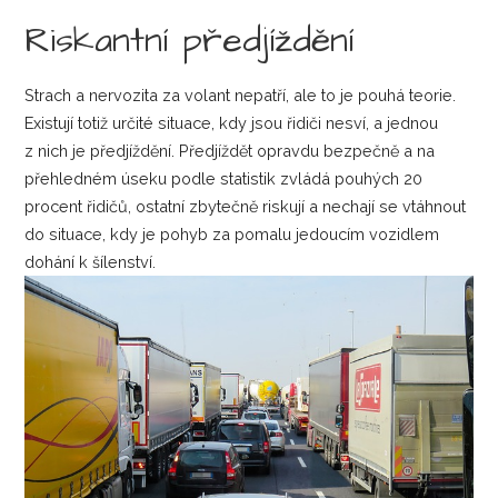
Riskantní předjíždění
Strach a nervozita za volant nepatří, ale to je pouhá teorie.
Existují totiž určité situace, kdy jsou řidiči nesví, a jednou
z nich je předjíždění. Předjíždět opravdu bezpečně a na
přehledném úseku podle statistik zvládá pouhých 20
procent řidičů, ostatní zbytečně riskují a nechají se vtáhnout
do situace, kdy je pohyb za pomalu jedoucím vozidlem
dohání k šílenství.