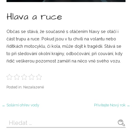
Hlava a ruce
Občas se stává, že současně s otáčením hlavy se otáčí i
část trupu a ruce. Pokud jsou v tu chvíli na volantu nebo
řídítkách motocyklu, či kola, může dojít k tragédii. Stává se
to při sledování okolní krajiny, odbočování, při couvání, kdy
řidič veškerou pozornost zaměří na něco vně svého vozu.
Posted in: Nezařazené
Navigace
← Solární ohřev vody
Přivítejte Nový rok →
pro
Vyhledávání