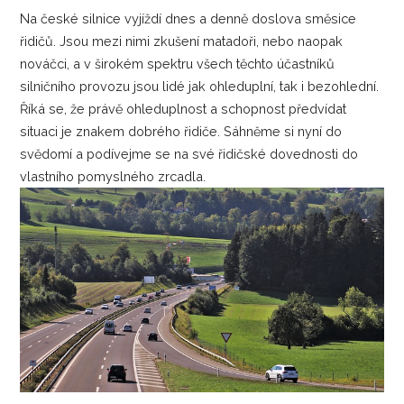
Na české silnice vyjíždí dnes a denně doslova směsice
řidičů. Jsou mezi nimi zkušení matadoři, nebo naopak
nováčci, a v širokém spektru všech těchto účastníků
silničního provozu jsou lidé jak ohleduplní, tak i bezohlední.
Říká se, že právě ohleduplnost a schopnost předvídat
situaci je znakem dobrého řidiče. Sáhněme si nyní do
svědomí a podívejme se na své řidičské dovednosti do
vlastního pomyslného zrcadla.