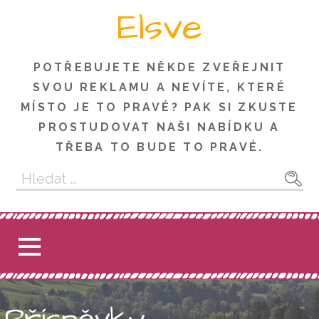
Skip
Elsve
to
content
POTŘEBUJETE NĚKDE ZVEŘEJNIT
SVOU REKLAMU A NEVÍTE, KTERÉ
MÍSTO JE TO PRAVÉ? PAK SI ZKUSTE
PROSTUDOVAT NAŠI NABÍDKU A
TŘEBA TO BUDE TO PRAVÉ.
Vyhledávání
Příspěvky