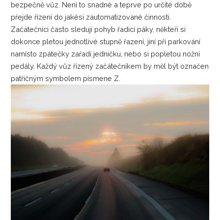
bezpečně vůz. Není to snadné a teprve po určité době
přejde řízení do jakési zautomatizované činnosti.
Začátečníci často sledují pohyb řadicí páky, někteří si
dokonce pletou jednotlivé stupně řazení, jiní při parkování
namísto zpátečky zařadí jedničku, nebo si popletou nožní
pedály. Každý vůz řízený začátečníkem by měl být označen
patřičným symbolem písmene Z.