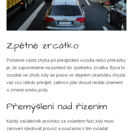
Zpětné zrcátko
Poměrně častá chyba při předjíždění vozidla nebo překážky
je, že zapomínáme na pohled do zpětného zrcátka. Bývá to
osudné ve chvíli, kdy se právě ve stejném okamžiku chystá
váš vůz někdo předjet, zatímco jste dosud nedali znamení
o změně směru jízdy.
Přemýšlení nad řízením
Každý začátečník prochází za volantem fází, kdy musí
zároveň sledovat provoz a současně s tím ovládat