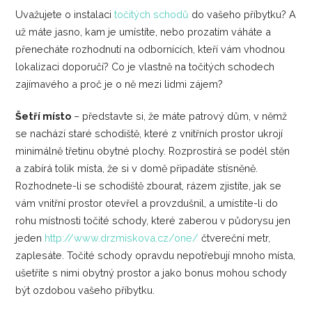
Uvažujete o instalaci
točitých schodů
do vašeho příbytku? A
už máte jasno, kam je umístíte, nebo prozatím váháte a
přenecháte rozhodnutí na odbornících, kteří vám vhodnou
lokalizaci doporučí? Co je vlastně na točitých schodech
zajímavého a proč je o ně mezi lidmi zájem?
Šetří místo
– představte si, že máte patrový dům, v němž
se nachází staré schodiště, které z vnitřních prostor ukrojí
minimálně třetinu obytné plochy. Rozprostírá se podél stěn
a zabírá tolik místa, že si v domě připadáte stísněně.
Rozhodnete-li se schodiště zbourat, rázem zjistíte, jak se
vám vnitřní prostor otevřel a provzdušnil, a umístíte-li do
rohu místnosti točité schody, které zaberou v půdorysu jen
jeden
http://www.drzmiskova.cz/one/
čtvereční metr,
zaplesáte. Točité schody opravdu nepotřebují mnoho místa,
ušetříte s nimi obytný prostor a jako bonus mohou schody
být ozdobou vašeho příbytku.