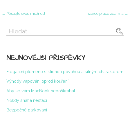
Navigace
← Pěstujte svou mužnost
Inzerce práce zdarma →
pro
Vyhledávání
příspěvek
NEJNOVĚJŠÍ PŘÍSPĚVKY
Elegantní plemeno s klidnou povahou a silným charakterem
Výhody vapování oproti kouření
Aby se vám MacBook nepoškrábal
Někdy snaha nestačí
Bezpečné parkování