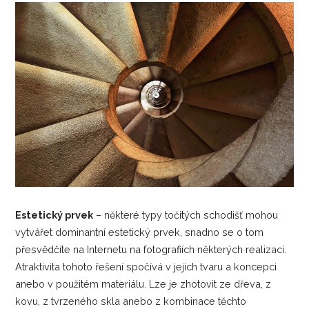
Estetický prvek
– některé typy točitých schodišť mohou
vytvářet dominantní estetický prvek, snadno se o tom
přesvědčíte na Internetu na fotografiích některých realizací.
Atraktivita tohoto řešení spočívá v jejich tvaru a koncepci
anebo v použitém materiálu. Lze je zhotovit ze dřeva, z
kovu, z tvrzeného skla anebo z kombinace těchto