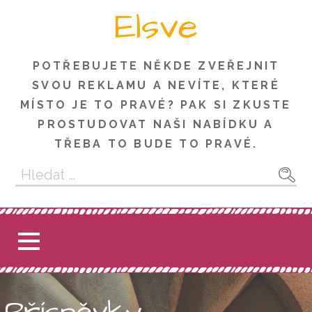
Skip
Elsve
to
content
POTŘEBUJETE NĚKDE ZVEŘEJNIT
SVOU REKLAMU A NEVÍTE, KTERÉ
MÍSTO JE TO PRAVÉ? PAK SI ZKUSTE
PROSTUDOVAT NAŠI NABÍDKU A
TŘEBA TO BUDE TO PRAVÉ.
Vyhledávání
Příspěvky