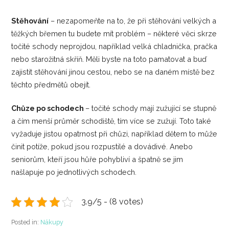
Stěhování
– nezapomeňte na to, že při stěhování velkých a
těžkých břemen tu budete mít problém – některé věci skrze
točité schody neprojdou, například velká chladnička, pračka
nebo starožitná skříň. Měli byste na toto pamatovat a buď
zajistit stěhování jinou cestou, nebo se na daném místě bez
těchto předmětů obejít.
Chůze po schodech
– točité schody mají zužující se stupně
a čím menší průměr schodiště, tím více se zužují. Toto také
vyžaduje jistou opatrnost při chůzi, například dětem to může
činit potíže, pokud jsou rozpustilé a dovádivé. Anebo
seniorům, kteří jsou hůře pohybliví a špatně se jim
našlapuje po jednotlivých schodech.
3.9/5 - (8 votes)
Posted in:
Nákupy