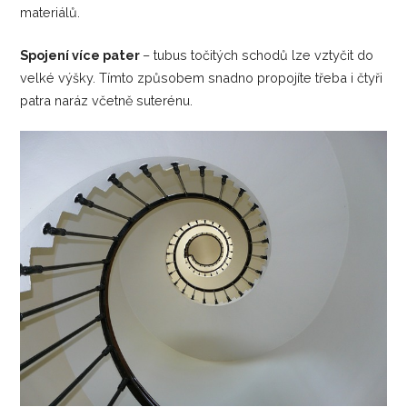
materiálů.
Spojení více pater
– tubus točitých schodů lze vztyčit do
velké výšky. Tímto způsobem snadno propojíte třeba i čtyři
patra naráz včetně suterénu.