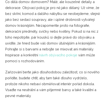
Co dělá domov domovem? Malé, ale kouzelné detaily a
dekorace. Obývací pokoj je pro ně jako dělaný. Už víme, že
bez skříní, komod a dalšího nábytku se neobejdeme, stejně
jako bez sedací soupravy, ale i úplné drobnosti vytvářejí
domov krásnějším. Nezapomeňte proto na fotografie,
dekorační předměty, svíčky nebo květiny. Pokud si na nic z
toho nepotrpíte, pár kousků si dejte právě do obýváku a
uvidíte, že hned bude váš domov útulnějším a krásnějším.
Pohrajte si s barvami a nebojte se mixovat ani materiály.
Inspirace a konkrétní
návrh obývacího pokoje
vám může
pomoci s rozhodováním.
Zařizování berte jako dlouhodobou záležitost, co si nového
pořídíte, budete chtít, aby tam také dlouho vydrželo,
protože nikoho nebaví obměňovat interiér pořád dokola.
Vsaďte na neutrální a vám příjemné barvy a také kvalitní a
pevné materiály.