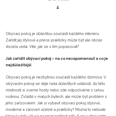
Obývací pokoj je důležitou součástí každého interiéru.
Zařídit jej stylově a přece prakticky může být ale občas
docela věda. Víte, jak se s tím popasovat?
Jak zařídit obývací pokoj – na co nezapomenout a co je
nejdůležitější
Obývací pokoj je nezbytnou součástí každého domova. V
obývacím pokoji se děje řada důležitých událostí, do této
místnosti si zveme hosty nebo zde odpočíváme s celou
rodinou. Zvláště v malých bytech, ale může být problém s
jeho zařizováním. Jak si vybavit obývací pokoj stylově,
moderně a zároveň účelně a prakticky? Možná to nebude
taková věda, jak se na první pohled zdá. A co v obývacím