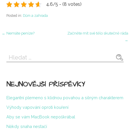
4.6/5 - (8 votes)
Posted in:
Dům a zahrada
Navigace
← Nemáte peníze?
Začněte mít své tělo skutečně ráda
→
pro
Vyhledávání
příspěvek
NEJNOVĚJŠÍ PŘÍSPĚVKY
Elegantní plemeno s klidnou povahou a silným charakterem
Výhody vapování oproti kouření
Aby se vám MacBook nepoškrábal
Někdy snaha nestačí