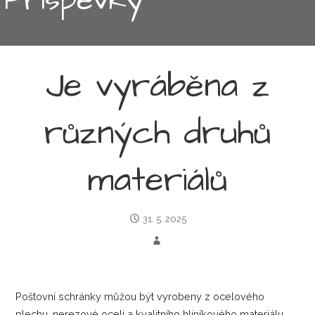
Je vyráběna z
různých druhů
materiálů
31. 5. 2025
Poštovní schránky
můžou být vyrobeny z ocelového
plechu, nerezové oceli a kvalitního hliníkového materiálu.