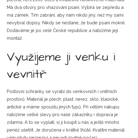
Má dva otvory pro vhazování psaní. Vybírá se zepředu a
má zámek. Tím zabrání, aby nám nikdo jiný, než my sami
nevybral dopisy. Nikdy se nestane, že bude psaní mokré.
Dodáváme je po celé České republice a nabízíme její
montáž.
Využijeme ji venku i
vevnitř
Poštovní schránky se vyrábí do venkovních i vnitřních
prostorů. Materiál je plech, plast, nerez, sklo, klasické,
antické a máme spoustu jiných typů. Při větším nákupu
nabízíme velké slevy pro naše zákazníky i doprava je
zdarma. A to se vyplatí, si ji koupit u nás a ještě mnoho
peněz ušetřit. Je doručena v krátké lhůtě. Kvalitní materiál
vám nikdy nezreziví a nevadí špatné počasí.