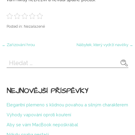
Posted in: Nezařazené
Navigace
← Zařizování hrou
Nábytek, který vydrží navěky →
pro
Vyhledávání
příspěvek
NEJNOVĚJŠÍ PŘÍSPĚVKY
Elegantní plemeno s klidnou povahou a silným charakterem
Výhody vapování oproti kouření
Aby se vám MacBook nepoškrábal
Někdy snaha nestačí