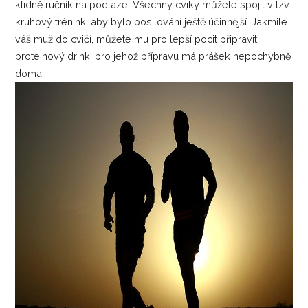
klidně ručník na podlaze. Všechny cviky můžete spojit v tzv.
kruhový trénink, aby bylo posilování ještě účinnější. Jakmile
váš muž do cvičí, můžete mu pro lepší pocit připravit
proteinový drink, pro jehož přípravu má prášek nepochybně
doma.