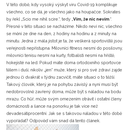
V této době, kdy vysoký výskyt viru Covid-19 komplikuje
všechno, co se dá, je všechno jako na houpačce. Sokrates
by řekl „Scio me nihil scire.“, tedy „
Vím, že nic nevím
.“.
Přesně v této situaci se nacházíme. Nikdo neví nic, všechno
se mění ze dne na den, z hodiny na hodinu a z minuty na
minutu. Jedna z mála jistot je ta, že veškerá sportoviště jsou
veřejnosti nepřístupna. Milovníci fitness nesmí do posilovny,
milovníci tenisu nesmí na kurty, fotbalisti nesmí na hřiště,
hokejisté na led. Pokud máte doma ortodoxního sportovce
tělem i duší, nikoliv „jen“ muže, který si pro své zdraví zajde
jednou či dvakrát v týdnu zacvičit, máte situaci o to těžší.
Takový člověk, který je na pohybu závislý a nyní musí být
nedobrovolně zavřený doma, může být s náladou na bodu
mrazu. Co hůř, může svým omezením otrávit i ostatní členy
domácnosti a šance na ponorku je tak více než
devadesátiprocentní. Jak se s takovou náladou v této době
vypořádat? Odpověď vám snad dá tento článek.