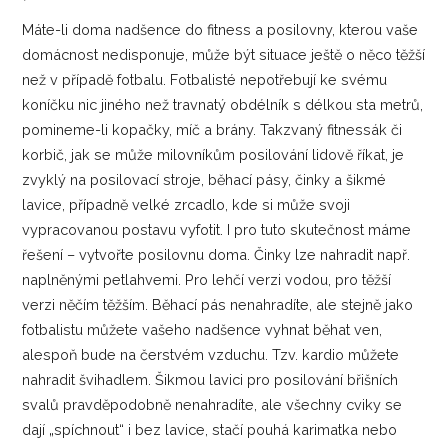
Máte-li doma nadšence do fitness a posilovny, kterou vaše
domácnost nedisponuje, může být situace ještě o něco těžší
než v případě fotbalu. Fotbalisté nepotřebují ke svému
koníčku nic jiného než travnatý obdélník s délkou sta metrů,
pomineme-li kopačky, míč a brány. Takzvaný fitnessák či
korbič, jak se může milovníkům posilování lidově říkat, je
zvyklý na posilovací stroje, běhací pásy, činky a šikmé
lavice, případně velké zrcadlo, kde si může svoji
vypracovanou postavu vyfotit. I pro tuto skutečnost máme
řešení – vytvořte posilovnu doma. Činky lze nahradit např.
naplněnými petlahvemi. Pro lehčí verzi vodou, pro těžší
verzi něčím těžším. Běhací pás nenahradíte, ale stejně jako
fotbalistu můžete vašeho nadšence vyhnat běhat ven,
alespoň bude na čerstvém vzduchu. Tzv. kardio můžete
nahradit švihadlem. Šikmou lavici pro posilování břišních
svalů pravděpodobně nenahradíte, ale všechny cviky se
dají „spíchnout“ i bez lavice, stačí pouhá karimatka nebo