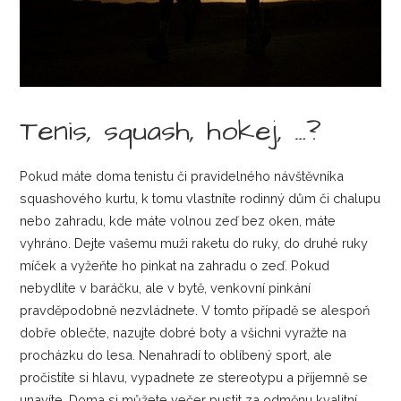
Tenis, squash, hokej, …?
Pokud máte doma tenistu či pravidelného návštěvníka
squashového kurtu, k tomu vlastníte rodinný dům či chalupu
nebo zahradu, kde máte volnou zeď bez oken, máte
vyhráno. Dejte vašemu muži raketu do ruky, do druhé ruky
míček a vyžeňte ho pinkat na zahradu o zeď. Pokud
nebydlíte v baráčku, ale v bytě, venkovní pinkání
pravděpodobně nezvládnete. V tomto případě se alespoň
dobře oblečte, nazujte dobré boty a všichni vyražte na
procházku do lesa. Nenahradí to oblíbený sport, ale
pročistíte si hlavu, vypadnete ze stereotypu a příjemně se
unavíte. Doma si můžete večer pustit za odměnu kvalitní