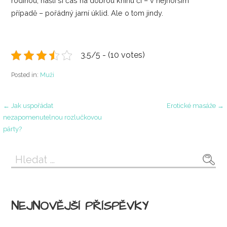
rodinou, našli si čas na dobrou knihu či – v nejhorším
případě – pořádný jarní úklid. Ale o tom jindy.
3.5/5 - (10 votes)
Posted in:
Muži
Navigace
← Jak uspořádat
Erotické masáže →
nezapomenutelnou rozlučkovou
párty?
pro
Vyhledávání
příspěvek
NEJNOVĚJŠÍ PŘÍSPĚVKY