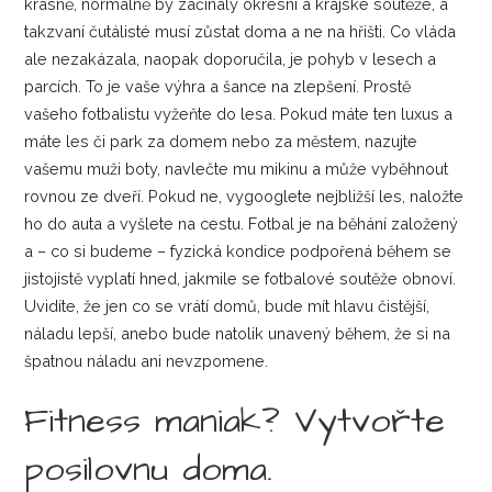
krásně, normálně by začínaly okresní a krajské soutěže, a
takzvaní čutálisté musí zůstat doma a ne na hřišti. Co vláda
ale nezakázala, naopak doporučila, je pohyb v lesech a
parcích. To je vaše výhra a šance na zlepšení. Prostě
vašeho fotbalistu vyžeňte do lesa. Pokud máte ten luxus a
máte les či park za domem nebo za městem, nazujte
vašemu muži boty, navlečte mu mikinu a může vyběhnout
rovnou ze dveří. Pokud ne, vygooglete nejbližší les, naložte
ho do auta a vyšlete na cestu. Fotbal je na běhání založený
a – co si budeme – fyzická kondice podpořená během se
jistojistě vyplatí hned, jakmile se fotbalové soutěže obnoví.
Uvidíte, že jen co se vrátí domů, bude mít hlavu čistější,
náladu lepší, anebo bude natolik unavený během, že si na
špatnou náladu ani nevzpomene.
Fitness maniak? Vytvořte
posilovnu doma.