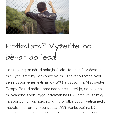
Fotbalista? Vyžeňte ho
běhat do lesa!
Česko je nejen národ hokejistů, ale i fotbalistů. V časech
minulých jsme byli dokonce velmi uznávanou fotbalovou
zemí, vzpomeneme-li na rok 1972 a úspěch na Mistrovství
Evropy. Pokud máte doma nadšence, který je, co se jeho
milovaného sportu týče, odkázán na FIFU, archivní snímky
na sportovních kanálech či knihy o fotbalových velikánech,
můžete mít domovskou situaci těžší. Venku začíná být