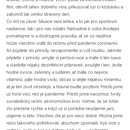
film, otevřít lahev dobrého vína, přikusovat sýr či klobásku a
zakončit tak venku strávený den.
Co říct na závěr. Situace není lehká, a to jak pro sportovní
nadšence, tak i pro nás ostatní. Nebuďme k sobě lhostejní,
pomáhejme si a dodržujme pravidla, ať se co nejdříve
může všechno vrátit do režimu před pandemií coronaviru.
Až půjdete do přírody, nezapomeňte si vzít roušku. Jakmile
přijdete z přírody, umyjte si pečlivě ruce a máte-li ten luxus
a vlastníte nějaký dezinfekční přípravek, použijte i ten. Jezte
hodně ovoce, zeleniny a luštěnin, ať máte co nejvíce
vitamínů, pijte hodně vody, občas si dejte nějakou mňamku,
ať je ten život veselejší, a hlavně buďte pozitivní. Přežili jsme
už horší věci, než je pandemie. Přežili jsme nacismus, tvrdý
socialistický režim, ekonomickou krizi. Věřme, že se tohle
zlo přežene rychle a když už si pořádně neužijeme jaro,
užijeme si léto. Všechno zlé je pro něco dobré. Možná jsme
něco takového potřebovali, abychom zpomalili, byli více s