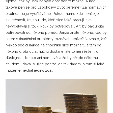
žijeme, což by jinak nebylo dost dobře možné. A kde
takové peníze pro uspokojivý život bereme? Za normálních
okolností si je vyděláváme. Pokud máme kde. Jenže je
skutečností, že jsou lidé, kteří sice také pracují, ale
nevydělávají si tolik, kolik by potřebovali. A ti by pak určitě
potřebovali od někoho pomoc.
Jenže znáte někoho, kdo by
lidem s finančními problémy rozdával peníze? Neznáte, že?
Někdo sedící někde na chodníku sice možná tu a tam od
někoho drobnou almužnu dostane, ale to není řešení, o
důstojnosti tohoto ani nemluvě, a že by někdo někomu
chudému dával slušné peníze jen tak darem, o tom si také
můžeme nechat jedině zdát.