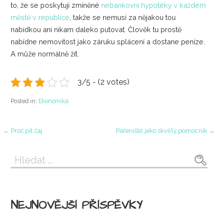
to, že se poskytují zmíněné
nebankovní hypotéky v každém
městě v republice
, takže se nemusí za nějakou tou
nabídkou ani nikam daleko putovat.
Člověk tu prostě
nabídne nemovitost jako záruku splácení a dostane peníze.
A může normálně žít.
3/5 - (2 votes)
Posted in:
Ekonomika
Navigace
← Proč pít čaj
Pařeniště jako skvělý pomocník →
pro
Vyhledávání
příspěvek
NEJNOVĚJŠÍ PŘÍSPĚVKY