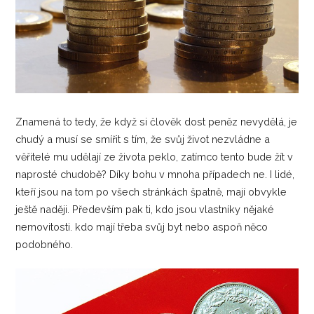
Znamená to tedy, že když si člověk dost peněz nevydělá, je
chudý a musí se smířit s tím, že svůj život nezvládne a
věřitelé mu udělají ze života peklo, zatímco tento bude žít v
naprosté chudobě? Díky bohu v mnoha případech ne. I lidé,
kteří jsou na tom po všech stránkách špatně, mají obvykle
ještě naději. Především pak ti, kdo jsou vlastníky nějaké
nemovitosti. kdo mají třeba svůj byt nebo aspoň něco
podobného.