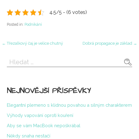
4.5/5 - (6 votes)
Posted in:
Podnikání
Navigace
← Třezalkový čaj je velice chutný
Dobrá propagace je základ →
pro
Vyhledávání
příspěvek
NEJNOVĚJŠÍ PŘÍSPĚVKY
Elegantní plemeno s klidnou povahou a silným charakterem
Výhody vapování oproti kouření
Aby se vám MacBook nepoškrábal
Někdy snaha nestačí