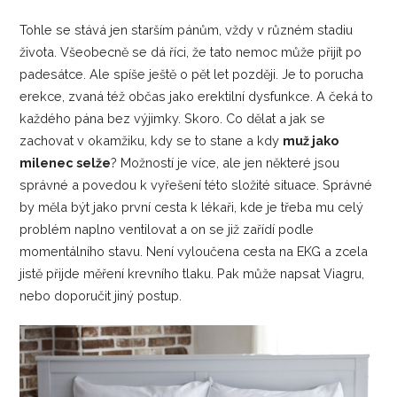
Tohle se stává jen starším pánům, vždy v různém stadiu
života. Všeobecně se dá říci, že tato nemoc může přijít po
padesátce. Ale spíše ještě o pět let později. Je to porucha
erekce, zvaná též občas jako erektilní dysfunkce. A čeká to
každého pána bez výjimky. Skoro. Co dělat a jak se
zachovat v okamžiku, kdy se to stane a kdy
muž jako
milenec selže
? Možností je více, ale jen některé jsou
správné a povedou k vyřešení této složité situace. Správné
by měla být jako první cesta k lékaři, kde je třeba mu celý
problém naplno ventilovat a on se již zařídí podle
momentálního stavu. Není vyloučena cesta na EKG a zcela
jistě přijde měření krevního tlaku. Pak může napsat Viagru,
nebo doporučit jiný postup.