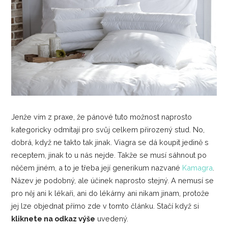
Jenže vím z praxe, že pánové tuto možnost naprosto
kategoricky odmítají pro svůj celkem přirozený stud. No,
dobrá, když ne takto tak jinak. Viagra se dá koupit jedině s
receptem, jinak to u nás nejde. Takže se musí sáhnout po
něčem jiném, a to je třeba její generikum nazvané
Kamagra
.
Název je podobný, ale účinek naprosto stejný. A nemusí se
pro něj ani k lékaři, ani do lékárny ani nikam jinam, protože
jej lze objednat přímo zde v tomto článku. Stačí když si
kliknete na odkaz výše
uvedený.