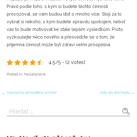
Právě podle toho, s kým si budete těchto činností
provozovat, se vám budou líbit o mnoho více. Stojí za to
vybrat si někoho, s kým budete opravdu spokojeni, neboť
vás to bude motivovat ke stále lepším výsledkům. Proto
vyzkoušejte něco nového a přesvědčte se o tom, že
příjemná činnost může být zdraví velmi prospěšná.
4.5/5 - (2 votes)
Posted in: Nezařazené
Navigace
← Vianočná atmosféra vrcholí
Kdy do důchodu →
pro
Vyhledávání
příspěvek