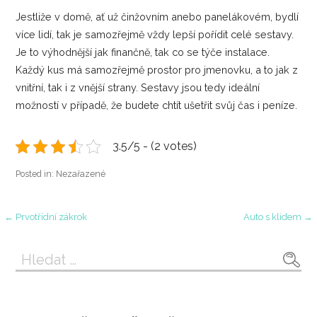
Jestliže v domě, ať už činžovním anebo panelákovém, bydlí
více lidí, tak je samozřejmě vždy lepší pořídit celé sestavy.
Je to výhodnější jak finančně, tak co se týče instalace.
Každý kus má samozřejmě prostor pro jmenovku, a to jak z
vnitřní, tak i z vnější strany. Sestavy jsou tedy ideální
možností v případě, že budete chtít ušetřit svůj čas i peníze.
3.5/5 - (2 votes)
Posted in: Nezařazené
Navigace
← Prvotřídní zákrok
Auto s klidem →
pro
Vyhledávání
příspěvek