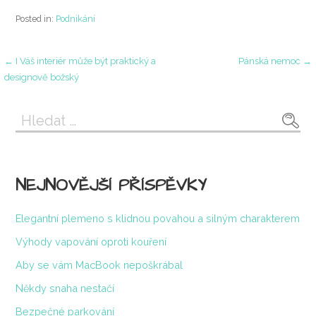
Posted in:
Podnikání
Navigace
← I Váš interiér může být praktický a
Pánská nemoc →
designově božský
pro
Vyhledávání
příspěvek
NEJNOVĚJŠÍ PŘÍSPĚVKY
Elegantní plemeno s klidnou povahou a silným charakterem
Výhody vapování oproti kouření
Aby se vám MacBook nepoškrábal
Někdy snaha nestačí
Bezpečné parkování