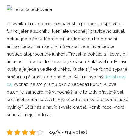
Je vynikající i v období nespavosti a podporuje správnou
funkci jater a žlučníku. Není ale vhodné jí pravidelně užívat,
pokud jde o ženy, které mají předepsanou hormonální
antikoncepci. Tam se prý může stát, že antikoncepce
nebude stoprocentně funkční. Třezalka dokáže snižovat její
účinnost. Třezalka tečkovaná je krásná žlutá květina. Menší
květy a je jeden vedle druhého. Kupte si jí ve formě sypané
směsi na přípravu dobrého čaje. Kvalitní sypaný
třezalkový
čaj
vychází za sto gramů okolo šedesáti korun. Kilové
balení je samozřejmě výhodnější a je to tedy přibližně pět
set třicet korun českých. Vyzkoušíte účinky této sympatické
bylinky? Léčí nás a navíc skvěle chutná. Kombinace, které
snad ani nejde odolat.
3.9/5 - (14 votes)