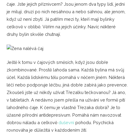
čaje. Jste jejich příznivcem? Jsou jenom dva typy lidí, jedni
je milují, druzí po nich nesáhnou a nebo sáhnou, ale jenom,
když už není zbytí. Já patřím mezi ty, kteří mají bylinky
celkově v oblibě. Věřím na jejich účinky. Navíc některé
druhy bylin skvěle chutnají.
Ještě k tomu v čajových směsích, když jsou dobře
zkombinované. Prostě lahoda sama. Každá bylina má svůj
účel. Každá lidskému tělu pomáhá v něčem jiném. Některá
léčí nebo podporuje léčbu, jiná dobře zabírá jako prevence.
Zkoušeli jste už někdy užívat Třezalku tečkovanou? Já ano,
v tabletách. A nedávno jsem přešla na užívání ve formě pití
lahodného čaje. K čemu je vlastně Třezaka dobrá? Je to
úžasné přírodní antidepresivum. Pomáhá nám navozovat
dobrou náladu a celkově
duševní
pohodu. Psychická
rovnováha je důležitá v každodením žití.