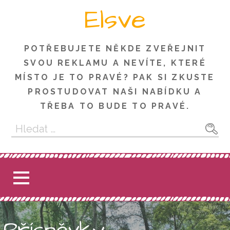
Skip
Elsve
to
content
POTŘEBUJETE NĚKDE ZVEŘEJNIT
SVOU REKLAMU A NEVÍTE, KTERÉ
MÍSTO JE TO PRAVÉ? PAK SI ZKUSTE
PROSTUDOVAT NAŠI NABÍDKU A
TŘEBA TO BUDE TO PRAVÉ.
Vyhledávání
Příspěvky