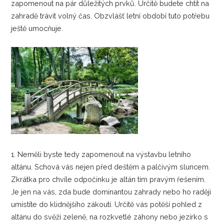
zapomenout na pár důležitých prvků. Určitě budete chtít na
zahradě trávit volný čas. Obzvlášť letní období tuto potřebu
ještě umocňuje.
1. Neměli byste tedy zapomenout na výstavbu letního
altánu. Schová vás nejen před deštěm a palčivým sluncem.
Zkrátka pro chvíle odpočinku je altán tím pravým řešením.
Je jen na vás, zda bude dominantou zahrady nebo ho raději
umístíte do klidnějšího zákoutí. Určitě vás potěší pohled z
altánu do svěží zeleně, na rozkvetlé záhony nebo jezírko s