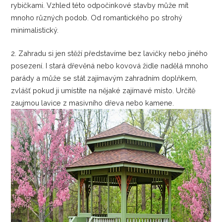
rybičkami. Vzhled této odpočinkové stavby může mít
mnoho různých podob. Od romantického po strohý
minimalistický.
2. Zahradu si jen stěží představíme bez lavičky nebo jiného
posezení. I stará dřevěná nebo kovová židle nadělá mnoho
parády a může se stát zajímavým zahradním doplňkem,
zvlášť pokud ji umístíte na nějaké zajímavé místo. Určitě
zaujmou lavice z masivního dřeva nebo kamene.