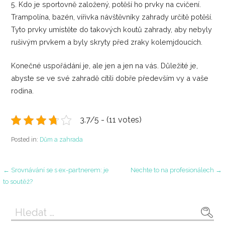
5. Kdo je sportovně založený, potěší ho prvky na cvičení.
Trampolína, bazén, vířivka návštěvníky zahrady určitě potěší.
Tyto prvky umístěte do takových koutů zahrady, aby nebyly
rušivým prvkem a byly skryty před zraky kolemjdoucích.
Konečné uspořádání je, ale jen a jen na vás. Důležité je,
abyste se ve své zahradě cítili dobře především vy a vaše
rodina.
3.7/5 - (11 votes)
Posted in:
Dům a zahrada
Navigace
← Srovnávání se s ex-partnerem: je
Nechte to na profesionálech →
to soutěž?
pro
Vyhledávání