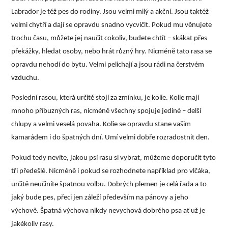
Labrador je též pes do rodiny. Jsou velmi milý a akční. Jsou taktéž
velmi chytří a dají se opravdu snadno vycvičit. Pokud mu věnujete
trochu času, můžete jej naučit cokoliv, budete chtít – skákat přes
překážky, hledat osoby, nebo hrát různý hry. Nicméně tato rasa se
opravdu nehodí do bytu. Velmi pelichají a jsou rádi na čerstvém
vzduchu.
Poslední rasou, která určitě stojí za zmínku, je kolie. Kolie mají
mnoho příbuzných ras, nicméně všechny spojuje jediné – delší
chlupy a velmi veselá povaha. Kolie se opravdu stane vašim
kamarádem i do špatných dní. Umí velmi dobře rozradostnit den.
Pokud tedy nevíte, jakou psí rasu si vybrat, můžeme doporučit tyto
tři předešlé. Nicméně i pokud se rozhodnete například pro vlčáka,
určitě neučiníte špatnou volbu. Dobrých plemen je celá řada a to
jaký bude pes, přeci jen záleží především na pánovy a jeho
výchově. Špatná výchova nikdy nevychová dobrého psa ať už je
jakékoliv rasy.