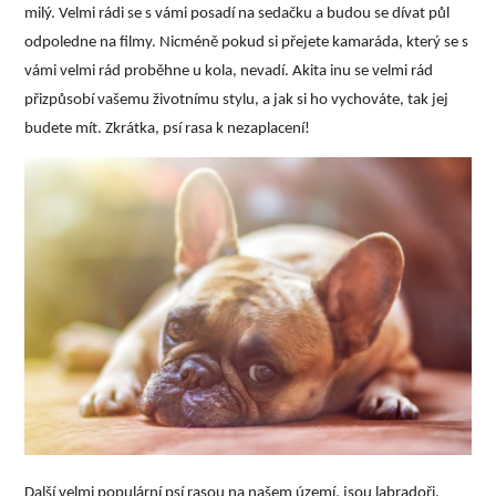
milý. Velmi rádi se s vámi posadí na sedačku a budou se dívat půl
odpoledne na filmy. Nicméně pokud si přejete kamaráda, který se s
vámi velmi rád proběhne u kola, nevadí. Akita inu se velmi rád
přizpůsobí vašemu životnímu stylu, a jak si ho vychováte, tak jej
budete mít. Zkrátka, psí rasa k nezaplacení!
Další velmi populární psí rasou na našem území, jsou labradoři.