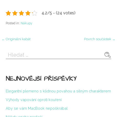
4.2/5 - (24 votes)
Posted in:
Nákupy
Navigace
← Originální kabát
Povrch součástek →
pro
Vyhledávání
příspěvek
NEJNOVĚJŠÍ PŘÍSPĚVKY
Elegantní plemeno s klidnou povahou a silným charakterem
Výhody vapování oproti kouření
Aby se vám MacBook nepoškrábal
Někdy snaha nestačí