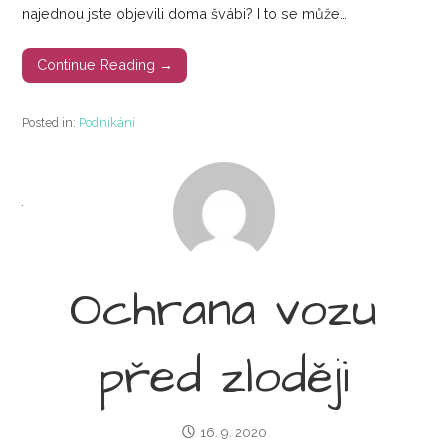
najednou jste objevili doma švábi? I to se může…
Continue Reading →
Posted in:
Podnikání
Ochrana vozu
před zloději
16. 9. 2020