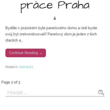
práce Praha
Bydlíte v pražském bytě panelového domu a rádi byste
svůj byt zrekonstruovali? Panelový dům je jeden z těch
starších a…
Continue Reading →
Posted in:
Podnikání
Příspěvek
Page 2 of 3
Vyhledávání
navigation