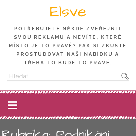
Skip
Elsve
to
content
POTŘEBUJETE NĚKDE ZVEŘEJNIT
SVOU REKLAMU A NEVÍTE, KTERÉ
MÍSTO JE TO PRAVÉ? PAK SI ZKUSTE
PROSTUDOVAT NAŠI NABÍDKU A
TŘEBA TO BUDE TO PRAVÉ.
Vyhledávání
Rubrika: Podnikání